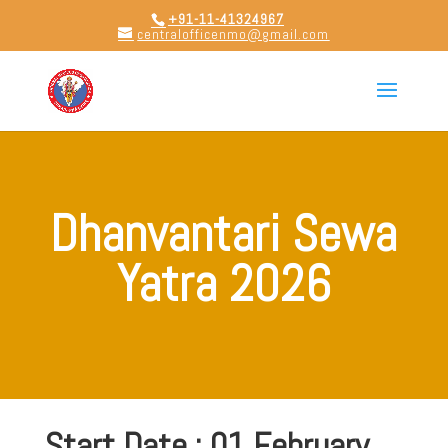
+91-11-41324967
centralofficenmo@gmail.com
Dhanvantari Sewa
Yatra 2026
Start Date : 01 February